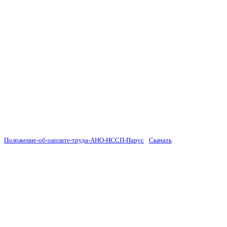
Положение-об-оаплате-труда-АНО-НССП-Парус
Скачать