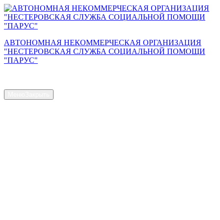
Перейти
к
содержимому
АВТОНОМНАЯ НЕКОММЕРЧЕСКАЯ ОРГАНИЗАЦИЯ
"НЕСТЕРОВСКАЯ СЛУЖБА СОЦИАЛЬНОЙ ПОМОЩИ
"ПАРУС"
Сайт АНО "Парус"
Меню
Закрыть
Главная страница
Общая информация
Контакты
Схема проезда
Наш Коллектив
Структура и органы управления
Доступная среда
Документы
Новости
Услуги
Объем предоставляемых услуг
Численность получателей социальных услуг на дому
Наличие свободных мест