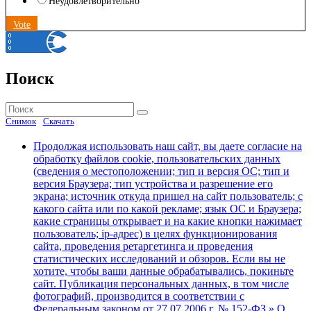
Неудовлетворительно
Vote
Поиск
Найти:
Поиск
Снимок
Скачать
Продолжая использовать наш сайт, вы даете согласие на
обработку файлов cookie, пользовательских данных
(сведения о местоположении; тип и версия ОС; тип и
версия Браузера; тип устройства и разрешение его
экрана; источник откуда пришел на сайт пользователь; с
какого сайта или по какой рекламе; язык ОС и Браузера;
какие страницы открывает и на какие кнопки нажимает
пользователь; ip-адрес) в целях функционирования
сайта, проведения ретаргетинга и проведения
статистических исследований и обзоров. Если вы не
хотите, чтобы ваши данные обрабатывались, покиньте
сайт. Публикация персональных данных, в том числе
фотографий, производится в соответствии с
Федеральным законом от 27.07.2006 г. № 152-ФЗ » О