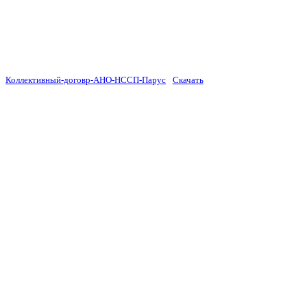
Коллективный-договр-АНО-НССП-Парус
Скачать