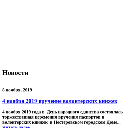
Наличие свободных мест
Материально-техническая база
Контроль качества
Независимая оценка качества оказания услуг, опрос
Предписания надзорных органов
Персональные данные
Порядок подачи жалобы
Противодействие коррупции, антитеррор
Финансово-хозяйственная деятельность
Нас благодарят
Обратная связь
Часто задаваемые вопросы
Новости
8 ноября, 2019
4 ноября 2019 вручение волонтерских книжек
4 ноября 2019 года в День народного единства состоялась
торжественная церемония вручения паспортов и
волонтерских книжек в Нестеровском городском Доме...
Читать далее