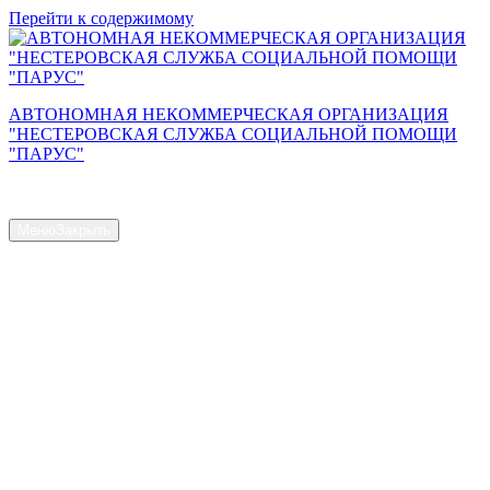
Перейти к содержимому
АВТОНОМНАЯ НЕКОММЕРЧЕСКАЯ ОРГАНИЗАЦИЯ
"НЕСТЕРОВСКАЯ СЛУЖБА СОЦИАЛЬНОЙ ПОМОЩИ
"ПАРУС"
Сайт АНО "Парус"
Меню
Закрыть
Главная страница
Общая информация
Контакты
Схема проезда
Наш Коллектив
Структура и органы управления
Доступная среда
Документы
Новости
Услуги
Объем предоставляемых услуг
Численность получателей социальных услуг на дому