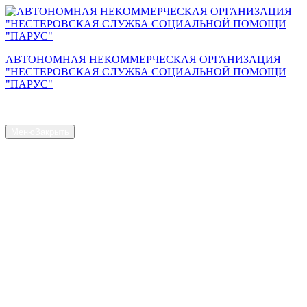
Перейти
к
содержимому
АВТОНОМНАЯ НЕКОММЕРЧЕСКАЯ ОРГАНИЗАЦИЯ
"НЕСТЕРОВСКАЯ СЛУЖБА СОЦИАЛЬНОЙ ПОМОЩИ
"ПАРУС"
Сайт АНО "Парус"
Меню
Закрыть
Главная страница
Общая информация
Контакты
Схема проезда
Наш Коллектив
Структура и органы управления
Доступная среда
Документы
Новости
Услуги
Объем предоставляемых услуг
Численность получателей социальных услуг на дому
Наличие свободных мест