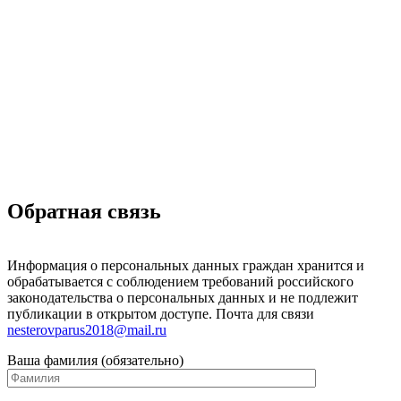
Материально-техническая база
Контроль качества
Независимая оценка качества оказания услуг, опрос
Предписания надзорных органов
Персональные данные
Порядок подачи жалобы
Противодействие коррупции, антитеррор
Финансово-хозяйственная деятельность
Нас благодарят
Обратная связь
Часто задаваемые вопросы
Обратная связь
Информация о персональных данных граждан хранится и
обрабатывается с соблюдением требований российского
законодательства о персональных данных и не подлежит
публикации в открытом доступе. Почта для связи
nesterovparus2018@mail.ru
Ваша фамилия (обязательно)