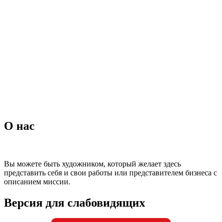
Наличие свободных мест
Материально-техническая база
Контроль качества
Независимая оценка качества оказания услуг, опрос
Предписания надзорных органов
Персональные данные
Порядок подачи жалобы
Противодействие коррупции, антитеррор
Финансово-хозяйственная деятельность
Нас благодарят
Обратная связь
Часто задаваемые вопросы
О нас
Вы можете быть художником, который желает здесь
представить себя и свои работы или представителем бизнеса с
описанием миссии.
Версия для слабовидящих