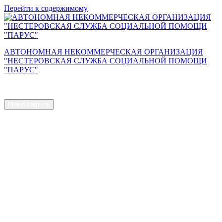
Перейти к содержимому
АВТОНОМНАЯ НЕКОММЕРЧЕСКАЯ ОРГАНИЗАЦИЯ
"НЕСТЕРОВСКАЯ СЛУЖБА СОЦИАЛЬНОЙ ПОМОЩИ
"ПАРУС"
Сайт АНО "Парус"
Меню
Закрыть
Главная страница
Общая информация
Контакты
Схема проезда
Наш Коллектив
Структура и органы управления
Доступная среда
Документы
Новости
Услуги
Объем предоставляемых услуг
Численность получателей социальных услуг на дому