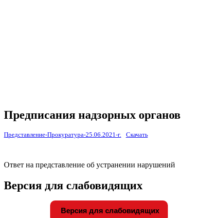
Материально-техническая база
Контроль качества
Независимая оценка качества оказания услуг, опрос
Предписания надзорных органов
Персональные данные
Порядок подачи жалобы
Противодействие коррупции, антитеррор
Финансово-хозяйственная деятельность
Нас благодарят
Обратная связь
Часто задаваемые вопросы
Предписания надзорных органов
Представление-Прокуратура-25.06.2021-г.
Скачать
Ответ на представление об устранении нарушений
Версия для слабовидящих
Версия для слабовидящих