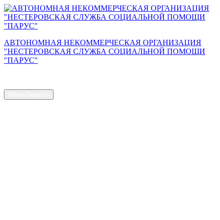
Перейти
к
содержимому
АВТОНОМНАЯ НЕКОММЕРЧЕСКАЯ ОРГАНИЗАЦИЯ
"НЕСТЕРОВСКАЯ СЛУЖБА СОЦИАЛЬНОЙ ПОМОЩИ
"ПАРУС"
Сайт АНО "Парус"
Меню
Закрыть
Главная страница
Общая информация
Контакты
Схема проезда
Наш Коллектив
Структура и органы управления
Доступная среда
Документы
Новости
Услуги
Объем предоставляемых услуг
Численность получателей социальных услуг на дому
Наличие свободных мест