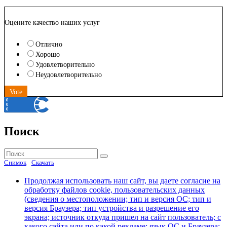
Оцените качество наших услуг
Отлично
Хорошо
Удовлетворительно
Неудовлетворительно
Vote
Поиск
Найти:
Поиск
Снимок
Скачать
Продолжая использовать наш сайт, вы даете согласие на
обработку файлов cookie, пользовательских данных
(сведения о местоположении; тип и версия ОС; тип и
версия Браузера; тип устройства и разрешение его
экрана; источник откуда пришел на сайт пользователь; с
какого сайта или по какой рекламе; язык ОС и Браузера;