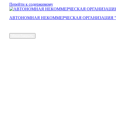
Перейти к содержимому
АВТОНОМНАЯ НЕКОММЕРЧЕСКАЯ ОРГАНИЗАЦИЯ 
Сайт АНО "Парус"
Меню
Закрыть
Главная страница
Общая информация
Контакты
Схема проезда
Наш Коллектив
Структура и органы управления
Доступная среда
Документы
Новости
Услуги
Объем предоставляемых услуг
Численность получателей социальных услуг на дому
Наличие свободных мест
Материально-техническая база
Контроль качества
Независимая оценка качества оказания услуг, опрос