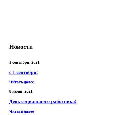
Предписания надзорных органов
Персональные данные
Порядок подачи жалобы
Противодействие коррупции, антитеррор
Финансово-хозяйственная деятельность
Нас благодарят
Обратная связь
Часто задаваемые вопросы
Новости
1 сентября, 2021
с 1 сентября!
Читать далее
8 июня, 2021
День социального работника!
Читать далее