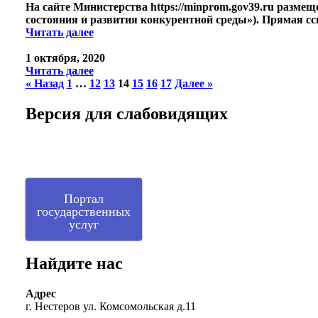
На сайте Министерства https://minprom.gov39.ru разм
состояния и развития конкурентной среды»). Прямая сс
Читать далее
1 октября, 2020
Читать далее
« Назад
1
…
12
13
14
15
16
17
Далее »
Версия для слабовидящих
Портал
государственных
услуг
Найдите нас
Адрес
г. Нестеров ул. Комсомольская д.11