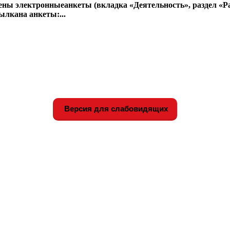
ещены электронныеанкеты (вкладка «Деятельность», раздел «
ылкана анкеты:...
Версия для слабовидящих