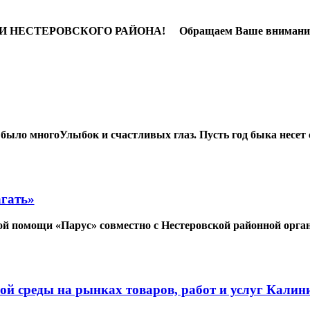
ЕРОВСКОГО РАЙОНА! Обращаем Ваше внимание на то, ч
ыло многоУлыбок и счастливых глаз. Пусть год быка несет 
агать»
й помощи «Парус» совместно с Нестеровской районной органи
й среды на рынках товаров, работ и услуг Калин