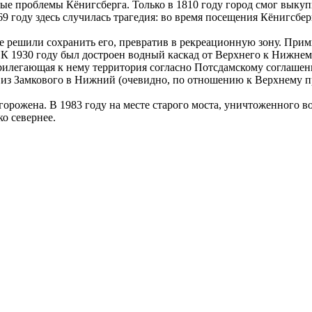
ые проблемы Кёнигсберга. Только в 1810 году город смог выкуп
9 году здесь случилась трагедия: во время посещения Кёнигсбе
 решили сохранить его, превратив в рекреационную зону. Прим
К 1930 году был достроен водный каскад от Верхнего к Нижнем
рилегающая к нему территория согласно Потсдамскому соглашен
з Замкового в Нижний (очевидно, по отношению к Верхнему пру
горожена. В 1983 году на месте старого моста, уничтоженного в
о севернее.