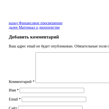
Навигация
Предыдущая
назад
Финансовое просвещение
запись:
Следующая
далее
Материал о дропперстве
по
запись:
записям
Добавить комментарий
Ваш адрес email не будет опубликован.
Обязательные поля
Комментарий
*
Имя
*
Email
*
Сайт