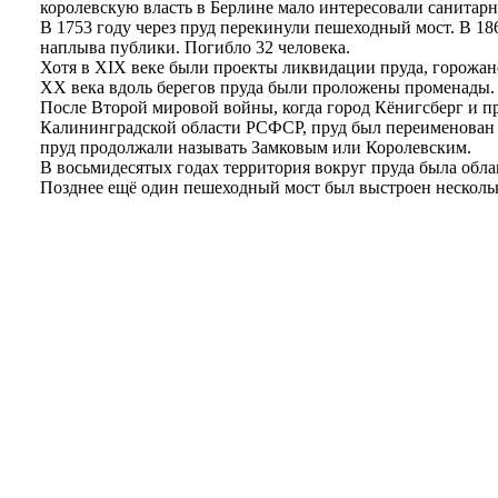
королевскую власть в Берлине мало интересовали санитарн
В 1753 году через пруд перекинули пешеходный мост. В 186
наплыва публики. Погибло 32 человека.
Хотя в XIX веке были проекты ликвидации пруда, горожане
XX века вдоль берегов пруда были проложены променады. 
После Второй мировой войны, когда город Кёнигсберг и п
Калининградской области РСФСР, пруд был переименован и
пруд продолжали называть Замковым или Королевским.
В восьмидесятых годах территория вокруг пруда была обла
Позднее ещё один пешеходный мост был выстроен нескольк