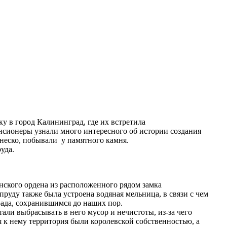
у в город Калининград, где их встретила
нсионеры узнали много интересного об истории создания
инеско, побывали у памятного камня.
руда.
нского ордена из расположенного рядом замка
руду также была устроена водяная мельница, в связи с чем
ада, сохранившимся до наших пор.
али выбрасывать в него мусор и нечистоты, из-за чего
я к нему территория были королевской собственностью, а