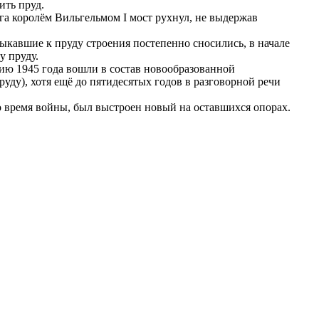
ить пруд.
рга королём Вильгельмом I мост рухнул, не выдержав
ыкавшие к пруду строения постепенно сносились, в начале
у пруду.
ию 1945 года вошли в состав новообразованной
ду), хотя ещё до пятидесятых годов в разговорной речи
о время войны, был выстроен новый на оставшихся опорах.