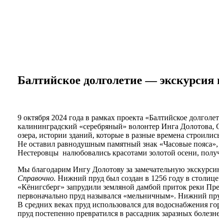
Персональные данные
Порядок подачи жалобы
Противодействие коррупции, антитеррор
Финансово-хозяйственная деятельность
Нас благодарят
Обратная связь
Часто задаваемые вопросы
Балтийское долголетие — экскурсия
9 октября 2024 года в рамках проекта «Балтийское долголе
калининградский «серебряный» волонтер Инга Долотова, О
озера, истории зданий, которые в разные времена строили
Не оставил равнодушным памятный знак «Часовые пояса»,
Нестеровцы налюбовались красотами золотой осени, получ
Мы благодарим Ингу Долотову за замечательную экскурси
Справочно.
Нижний пруд был создан в 1256 году в столице
«Кёнигсберг» запрудили земляной дамбой приток реки Прего
первоначально пруд назывался «мельничным». Нижний пру
В средних веках пруд использовался для водоснабжения го
пруд постепенно превратился в рассадник заразных болезн