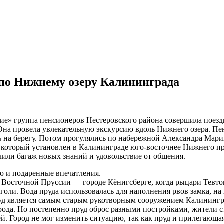
 по Нижнему озеру Калининграда
тие» группа пенсионеров Нестеровского района совершила поездк
на провела увлекательную экскурсию вдоль Нижнего озера. Пе
сь на берегу. Потом прогулялись по набережной Александра Мар
 который установлен в Калининграде юго-восточнее Нижнего п
или багаж новых знаний и удовольствие от общения.
ю и подаренные впечатления.
 Восточной Пруссии — городе Кёнигсберге, когда рыцари Тевто
ли. Вода пруда использовалась для наполнения рвов замка, на п
д является самым старым рукотворным сооружением Калинингр
рода. Но постепенно пруд оброс разными постройками, жители ст
ей. Город не мог изменить ситуацию, так как пруд и прилегающа