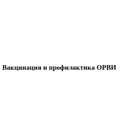
Материально-техническая база
Контроль качества
Независимая оценка качества оказания услуг, опрос
Предписания надзорных органов
Персональные данные
Порядок подачи жалобы
Противодействие коррупции, антитеррор
Финансово-хозяйственная деятельность
Нас благодарят
Обратная связь
Часто задаваемые вопросы
Вакцинация и профилактика ОРВИ