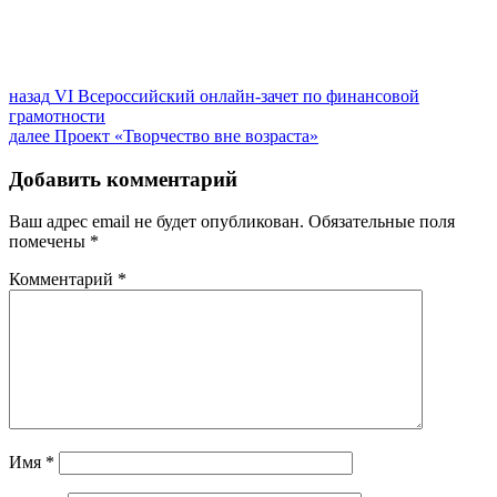
Навигация
Предыдущая
назад
VI Всероссийский онлайн-зачет по финансовой
запись:
грамотности
по
Следующая
далее
Проект «Творчество вне возраста»
записям
запись:
Добавить комментарий
Ваш адрес email не будет опубликован.
Обязательные поля
помечены
*
Комментарий
*
Имя
*