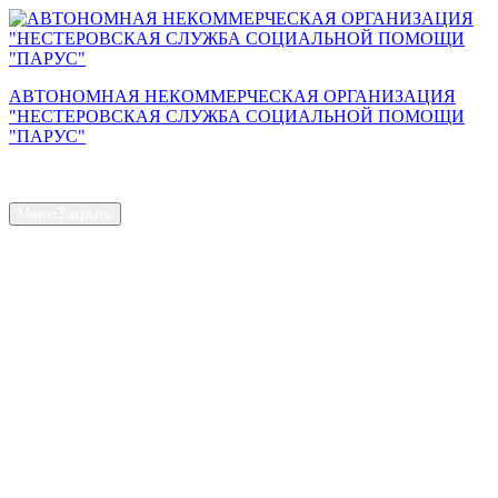
Перейти
к
содержимому
АВТОНОМНАЯ НЕКОММЕРЧЕСКАЯ ОРГАНИЗАЦИЯ
"НЕСТЕРОВСКАЯ СЛУЖБА СОЦИАЛЬНОЙ ПОМОЩИ
"ПАРУС"
Сайт АНО "Парус"
Меню
Закрыть
Главная страница
Общая информация
Контакты
Схема проезда
Наш Коллектив
Структура и органы управления
Доступная среда
Документы
Новости
Услуги
Объем предоставляемых услуг
Численность получателей социальных услуг на дому
Наличие свободных мест