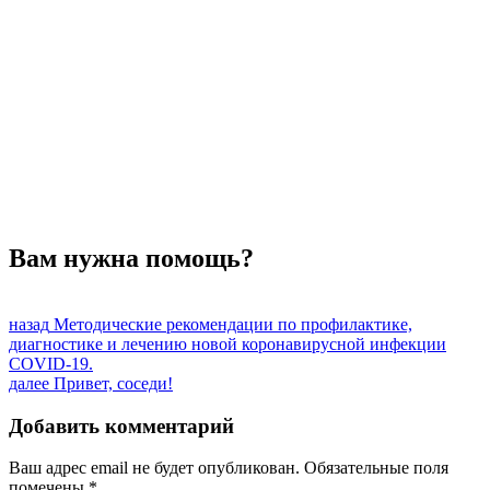
Материально-техническая база
Контроль качества
Независимая оценка качества оказания услуг, опрос
Предписания надзорных органов
Персональные данные
Порядок подачи жалобы
Противодействие коррупции, антитеррор
Финансово-хозяйственная деятельность
Нас благодарят
Обратная связь
Часто задаваемые вопросы
Вам нужна помощь?
Навигация
Предыдущая
назад
Методические рекомендации по профилактике,
запись:
диагностике и лечению новой коронавирусной инфекции
по
COVID-19.
записям
Следующая
далее
Привет, соседи!
запись:
Добавить комментарий
Ваш адрес email не будет опубликован.
Обязательные поля
помечены
*