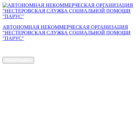
Перейти
к
содержимому
АВТОНОМНАЯ НЕКОММЕРЧЕСКАЯ ОРГАНИЗАЦИЯ
"НЕСТЕРОВСКАЯ СЛУЖБА СОЦИАЛЬНОЙ ПОМОЩИ
"ПАРУС"
Сайт АНО "Парус"
Меню
Закрыть
Главная страница
Общая информация
Контакты
Схема проезда
Наш Коллектив
Структура и органы управления
Доступная среда
Документы
Новости
Услуги
Объем предоставляемых услуг
Численность получателей социальных услуг на дому
Наличие свободных мест