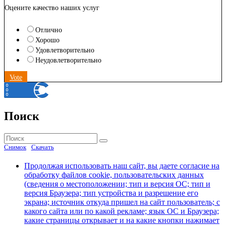
Оцените качество наших услуг
Отлично
Хорошо
Удовлетворительно
Неудовлетворительно
Vote
Поиск
Найти:
Поиск
Снимок
Скачать
Продолжая использовать наш сайт, вы даете согласие на
обработку файлов cookie, пользовательских данных
(сведения о местоположении; тип и версия ОС; тип и
версия Браузера; тип устройства и разрешение его
экрана; источник откуда пришел на сайт пользователь; с
какого сайта или по какой рекламе; язык ОС и Браузера;
какие страницы открывает и на какие кнопки нажимает