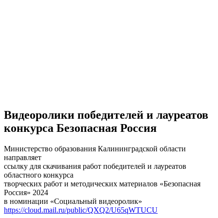
Материально-техническая база
Контроль качества
Независимая оценка качества оказания услуг, опрос
Предписания надзорных органов
Персональные данные
Порядок подачи жалобы
Противодействие коррупции, антитеррор
Финансово-хозяйственная деятельность
Нас благодарят
Обратная связь
Часто задаваемые вопросы
Видеоролики победителей и лауреатов
конкурса Безопасная Россия
Министерство образования Калининградской области
направляет
ссылку для скачивания работ победителей и лауреатов
областного конкурса
творческих работ и методических материалов «Безопасная
Россия» 2024
в номинации «Социальный видеоролик»
https://cloud.mail.ru/public/QXQ2/U65qWTUCU