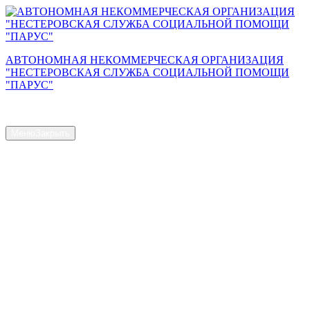
Перейти
к
содержимому
АВТОНОМНАЯ НЕКОММЕРЧЕСКАЯ ОРГАНИЗАЦИЯ
"НЕСТЕРОВСКАЯ СЛУЖБА СОЦИАЛЬНОЙ ПОМОЩИ
"ПАРУС"
Сайт АНО "Парус"
Меню
Закрыть
Главная страница
Общая информация
Контакты
Схема проезда
Наш Коллектив
Структура и органы управления
Доступная среда
Документы
Новости
Услуги
Объем предоставляемых услуг
Численность получателей социальных услуг на дому
Наличие свободных мест