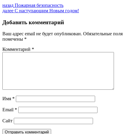
Навигация
Предыдущая
назад
Пожарная безопасность
запись:
Следующая
далее
С наступающим Новым годом!
по
запись:
записям
Добавить комментарий
Ваш адрес email не будет опубликован.
Обязательные поля
помечены
*
Комментарий
*
Имя
*
Email
*
Сайт