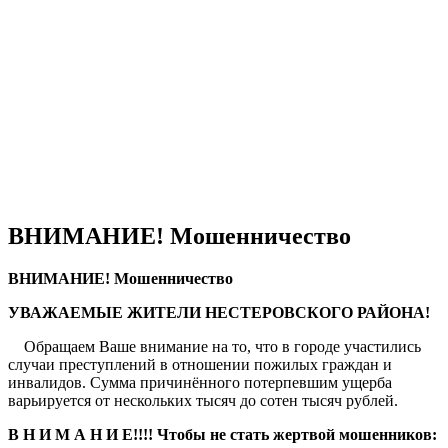
Материально-техническая база
Контроль качества
Независимая оценка качества оказания услуг, опрос
Предписания надзорных органов
Персональные данные
Порядок подачи жалобы
Противодействие коррупции, антитеррор
Финансово-хозяйственная деятельность
Нас благодарят
Обратная связь
Часто задаваемые вопросы
ВНИМАНИЕ! Мошенничество
ВНИМАНИЕ! Мошенничество
УВАЖАЕМЫЕ ЖИТЕЛИ НЕСТЕРОВСКОГО РАЙОНА!
Обращаем Ваше внимание на то, что в городе участились
случаи преступлений в отношении пожилых граждан и
инвалидов. Сумма причинённого потерпевшим ущерба
варьируется от нескольких тысяч до сотен тысяч рублей.
В Н И М А Н И Е!!!! Чтобы не стать жертвой мошенников: