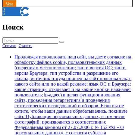
Vote
Поиск
Найти:
Поиск
Снимок
Скачать
Продолжая использовать наш сайт, вы даете согласие на
обработку файлов cookie, пользовательских данных
(сведения о местоположении; тип и версия ОС; тип и
версия Браузера; тип устройства и разрешение его
экрана; источник откуда пришел на сайт пользователь; с
какого сайта или по какой рекламе; язык ОС и Браузера;
какие страницы открывает и на какие кнопки нажимает
пользователь; ip-адрес) в целях функционирования
сайта, проведения ретаргетинга и проведения
статистических исследований и обзоров. Если вы не
хотите, чтобы ваши данные обрабатывались, покиньте
сайт. Публикация персональных данных, в том числе
фотографий, производится в соответствии с
Федеральным законом от 27.07.2006 г. № 152-ФЗ » О
персональных данных», с согласия субъекта