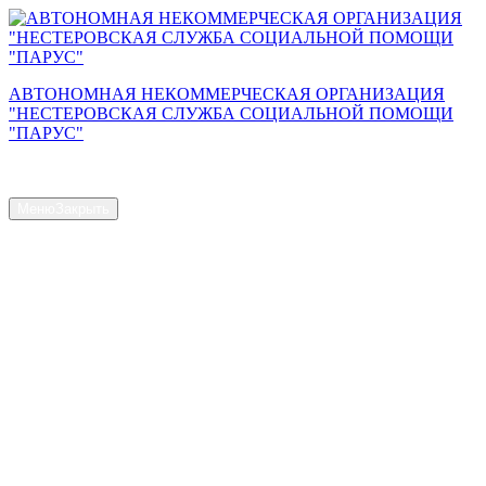
Перейти
к
содержимому
АВТОНОМНАЯ НЕКОММЕРЧЕСКАЯ ОРГАНИЗАЦИЯ
"НЕСТЕРОВСКАЯ СЛУЖБА СОЦИАЛЬНОЙ ПОМОЩИ
"ПАРУС"
Сайт АНО "Парус"
Меню
Закрыть
Главная страница
Общая информация
Контакты
Схема проезда
Наш Коллектив
Структура и органы управления
Доступная среда
Документы
Новости
Услуги
Объем предоставляемых услуг
Численность получателей социальных услуг на дому
Наличие свободных мест