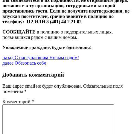
Вы сомневаетесь в их подлинности, не открывайте дверь,
позвоните в ту организацию, сотрудниками которой
представились гости. Если не получите подтверждения, не
впуская посетителей, срочно звоните в полицию по
телефону: 112 ИЛИ 8 (401) 44 2 21 02
СООБЩАЙТЕ
в полицию о подозрительных лицах,
появившихся рядом с вашим домом.
Уважаемые граждане, будьте бдительны!
Навигация
Предыдущая
назад
С наступающим Новым годом!
запись:
Следующая
далее
Обезопась себя
по
запись:
записям
Добавить комментарий
Ваш адрес email не будет опубликован.
Обязательные поля
помечены
*
Комментарий
*