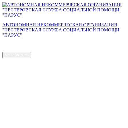
Перейти
к
содержимому
АВТОНОМНАЯ НЕКОММЕРЧЕСКАЯ ОРГАНИЗАЦИЯ
"НЕСТЕРОВСКАЯ СЛУЖБА СОЦИАЛЬНОЙ ПОМОЩИ
"ПАРУС"
Сайт АНО "Парус"
Меню
Закрыть
Главная страница
Общая информация
Контакты
Схема проезда
Наш Коллектив
Структура и органы управления
Доступная среда
Документы
Новости
Услуги
Объем предоставляемых услуг
Численность получателей социальных услуг на дому
Наличие свободных мест