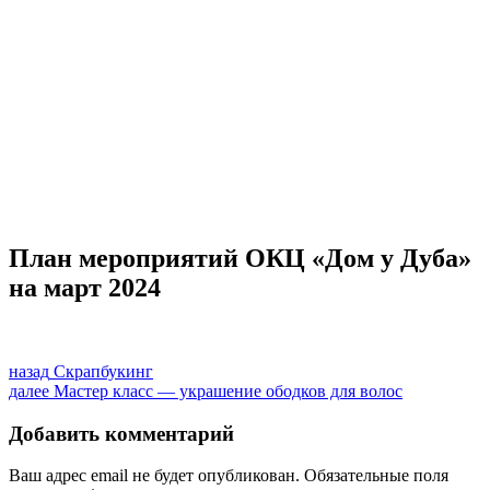
Материально-техническая база
Контроль качества
Независимая оценка качества оказания услуг, опрос
Предписания надзорных органов
Персональные данные
Порядок подачи жалобы
Противодействие коррупции, антитеррор
Финансово-хозяйственная деятельность
Нас благодарят
Обратная связь
Часто задаваемые вопросы
План мероприятий ОКЦ «Дом у Дуба»
на март 2024
Навигация
Предыдущая
назад
Скрапбукинг
запись:
Следующая
далее
Мастер класс — украшение ободков для волос
по
запись:
записям
Добавить комментарий
Ваш адрес email не будет опубликован.
Обязательные поля