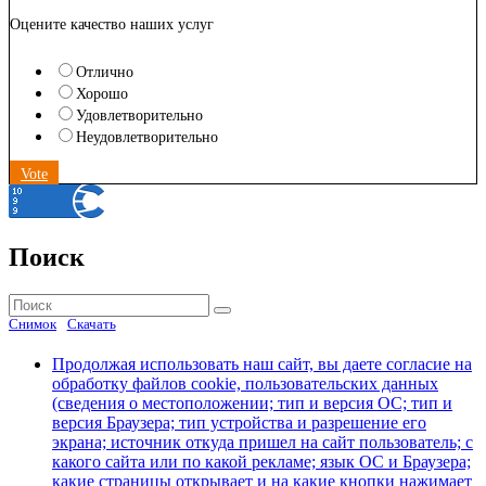
Оцените качество наших услуг
Отлично
Хорошо
Удовлетворительно
Неудовлетворительно
Vote
Поиск
Найти:
Поиск
Снимок
Скачать
Продолжая использовать наш сайт, вы даете согласие на
обработку файлов cookie, пользовательских данных
(сведения о местоположении; тип и версия ОС; тип и
версия Браузера; тип устройства и разрешение его
экрана; источник откуда пришел на сайт пользователь; с
какого сайта или по какой рекламе; язык ОС и Браузера;
какие страницы открывает и на какие кнопки нажимает