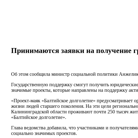
Персональные данные
Порядок подачи жалобы
Противодействие коррупции, антитеррор
Финансово-хозяйственная деятельность
Нас благодарят
Обратная связь
Часто задаваемые вопросы
Принимаются заявки на получение г
Об этом сообщила министр социальной политики Анжелика
Государственную поддержку смогут получить юридические
значимые проекты, которые направлены на поддержку акти
«Проект-маяк «Балтийское долголетие» предусматривает о
жизни людей старшего поколения. На эти цели региональн
Калининградской области проживают почти 250 тысяч жител
«Балтийское долголетие».
Глава ведомства добавила, что участниками и получателям
социально значимых проектов.