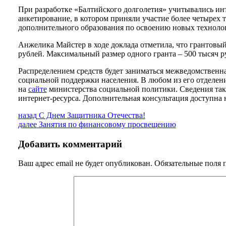
При разработке «Балтийского долголетия» учитывались инт
анкетирование, в котором приняли участие более четырех 
дополнительного образования по освоению новых технолог
Анжелика Майстер в ходе доклада отметила, что грантовый
рублей. Максимальный размер одного гранта – 500 тысяч р
Распределением средств будет заниматься межведомственн
социальной поддержки населения. В любом из его отделен
на
сайте
министерства социальной политики. Сведения та
интернет-ресурса. Дополнительная консультация доступна 
Навигация
Предыдущая
назад
С Днем Защитника Отечества!
запись:
Следующая
далее
Занятия по финансовому просвещению
по
запись:
записям
Добавить комментарий
Ваш адрес email не будет опубликован.
Обязательные поля