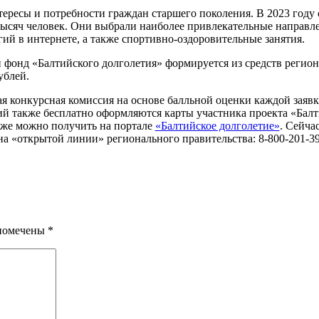
ересы и потребности граждан старшего поколения. В 2023 году 
тысяч человек. Они выбрали наиболее привлекательные направле
ий в интернете, а также спортивно-оздоровительные занятия.
 фонд «Балтийского долголетия» формируется из средств регион
ублей.
ая конкурсная комиссия на основе балльной оценки каждой заяв
ий также бесплатно оформляются карты участника проекта «Бал
кже можно получить на портале
«Балтийское долголетие»
. Сейча
на «открытой линии» регионального правительства: 8-800-201-39
 помечены
*