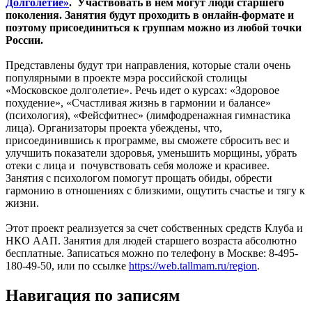
Долголетие»
.
Участвовать в нем могут люди старшего
поколения. Занятия будут проходить в онлайн-формате и
поэтому присоединиться к группам можно из любой точки
России.
Представлены будут три направления, которые стали очень
популярными в проекте мэра российской столицы
«Московское долголетие». Речь идет о курсах: «Здоровое
похудение», «Счастливая жизнь в гармонии и балансе»
(психология), «Фейсфитнес» (лимфодренажная гимнастика
лица). Организаторы проекта убеждены, что,
присоединившись к программе, вы сможете сбросить вес и
улучшить показатели здоровья, уменьшить морщины, убрать
отеки с лица и почувствовать себя моложе и красивее.
Занятия с психологом помогут прощать обиды, обрести
гармонию в отношениях с близкими, ощутить счастье и тягу к
жизни.
Этот проект реализуется за счет собственных средств Клуба и
НКО ААП. Занятия для людей старшего возраста абсолютно
бесплатные. Записаться можно по телефону в Москве: 8-495-
180-49-50, или по ссылке
https://web.tallmam.ru/region
.
Навигация по записям