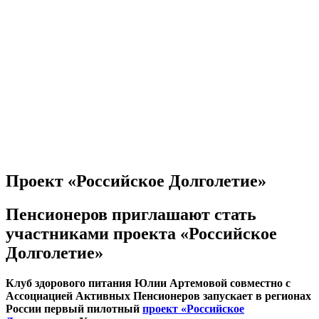
Наличие свободных мест
Материально-техническая база
Контроль качества
Независимая оценка качества оказания услуг, опрос
Предписания надзорных органов
Персональные данные
Порядок подачи жалобы
Противодействие коррупции, антитеррор
Финансово-хозяйственная деятельность
Нас благодарят
Обратная связь
Часто задаваемые вопросы
Проект «Российское Долголетие»
Пенсионеров приглашают стать
участниками проекта «Российское
Долголетие»
Клуб здорового питания Юлии Артемовой совместно с
Ассоциацией Активных Пенсионеров запускает в регионах
России первый пилотный
проект «Российское