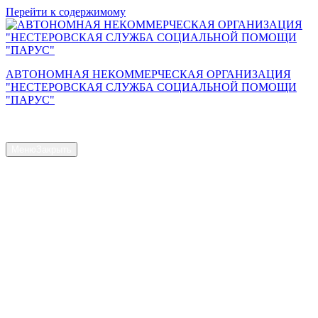
Перейти к содержимому
АВТОНОМНАЯ НЕКОММЕРЧЕСКАЯ ОРГАНИЗАЦИЯ
"НЕСТЕРОВСКАЯ СЛУЖБА СОЦИАЛЬНОЙ ПОМОЩИ
"ПАРУС"
Сайт АНО "Парус"
Меню
Закрыть
Главная страница
Общая информация
Контакты
Схема проезда
Наш Коллектив
Структура и органы управления
Доступная среда
Документы
Новости
Услуги
Объем предоставляемых услуг
Численность получателей социальных услуг на дому