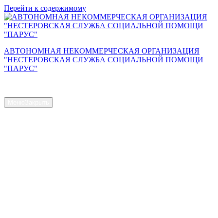
Перейти к содержимому
АВТОНОМНАЯ НЕКОММЕРЧЕСКАЯ ОРГАНИЗАЦИЯ
"НЕСТЕРОВСКАЯ СЛУЖБА СОЦИАЛЬНОЙ ПОМОЩИ
"ПАРУС"
Сайт АНО "Парус"
Меню
Закрыть
Главная страница
Общая информация
Контакты
Схема проезда
Наш Коллектив
Структура и органы управления
Доступная среда
Документы
Новости
Услуги
Объем предоставляемых услуг
Численность получателей социальных услуг на дому