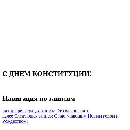
Наличие свободных мест
Материально-техническая база
Контроль качества
Независимая оценка качества оказания услуг, опрос
Предписания надзорных органов
Персональные данные
Порядок подачи жалобы
Противодействие коррупции, антитеррор
Финансово-хозяйственная деятельность
Нас благодарят
Обратная связь
Часто задаваемые вопросы
С ДНЕМ КОНСТИТУЦИИ!
Навигация по записям
назад
Предыдущая запись:
Это важно знать
далее
Следующая запись:
С наступающим Новым годом и
Рождеством!