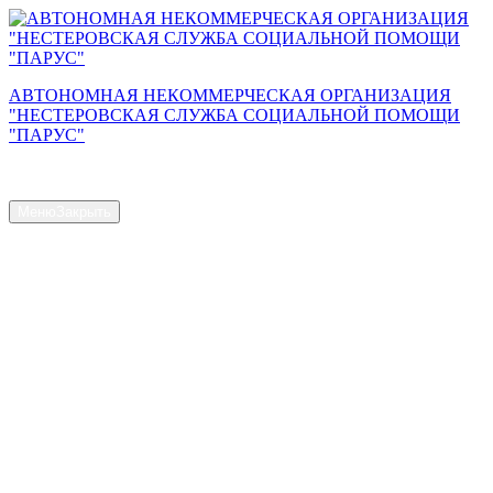
Перейти
к
содержимому
АВТОНОМНАЯ НЕКОММЕРЧЕСКАЯ ОРГАНИЗАЦИЯ
"НЕСТЕРОВСКАЯ СЛУЖБА СОЦИАЛЬНОЙ ПОМОЩИ
"ПАРУС"
Сайт АНО "Парус"
Меню
Закрыть
Главная страница
Общая информация
Контакты
Схема проезда
Наш Коллектив
Структура и органы управления
Доступная среда
Документы
Новости
Услуги
Объем предоставляемых услуг
Численность получателей социальных услуг на дому
Наличие свободных мест