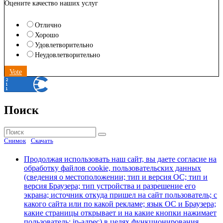
Оцените качество наших услуг
Отлично
Хорошо
Удовлетворительно
Неудовлетворительно
Vote
Поиск
Найти:
Поиск
Снимок
Скачать
Продолжая использовать наш сайт, вы даете согласие на
обработку файлов cookie, пользовательских данных
(сведения о местоположении; тип и версия ОС; тип и
версия Браузера; тип устройства и разрешение его
экрана; источник откуда пришел на сайт пользователь; с
какого сайта или по какой рекламе; язык ОС и Браузера;
какие страницы открывает и на какие кнопки нажимает
пользователь; ip-адрес) в целях функционирования