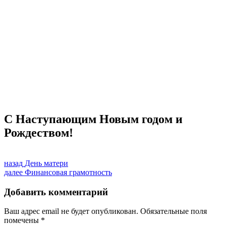
Материально-техническая база
Контроль качества
Независимая оценка качества оказания услуг, опрос
Предписания надзорных органов
Персональные данные
Порядок подачи жалобы
Противодействие коррупции, антитеррор
Финансово-хозяйственная деятельность
Нас благодарят
Обратная связь
Часто задаваемые вопросы
С Наступающим Новым годом и
Рождеством!
Навигация
Предыдущая
назад
День матери
запись:
Следующая
далее
Финансовая грамотность
по
запись:
записям
Добавить комментарий
Ваш адрес email не будет опубликован.
Обязательные поля
помечены
*