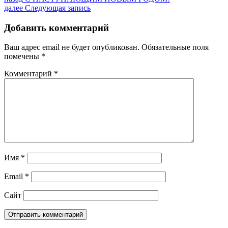
Навигация
запись:
Следующая
далее
Следующая запись
по
запись:
записям
Добавить комментарий
Ваш адрес email не будет опубликован.
Обязательные поля
помечены
*
Комментарий
*
Имя
*
Email
*
Сайт