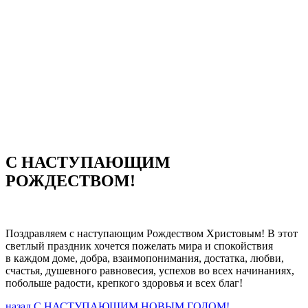
Материально-техническая база
Контроль качества
Независимая оценка качества оказания услуг, опрос
Предписания надзорных органов
Персональные данные
Порядок подачи жалобы
Противодействие коррупции, антитеррор
Финансово-хозяйственная деятельность
Нас благодарят
Обратная связь
Часто задаваемые вопросы
С НАСТУПАЮЩИМ
РОЖДЕСТВОМ!
Поздравляем с наступающим Рождеством Христовым! В этот
светлый праздник хочется пожелать мира и спокойствия
в каждом доме, добра, взаимопонимания, достатка, любви,
счастья, душевного равновесия, успехов во всех начинаниях,
побольше радости, крепкого здоровья и всех благ!
Предыдущая
назад
С НАСТУПАЮЩИМ НОВЫМ ГОДОМ!