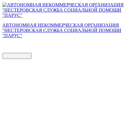
Перейти
к
содержимому
АВТОНОМНАЯ НЕКОММЕРЧЕСКАЯ ОРГАНИЗАЦИЯ
"НЕСТЕРОВСКАЯ СЛУЖБА СОЦИАЛЬНОЙ ПОМОЩИ
"ПАРУС"
Сайт АНО "Парус"
Меню
Закрыть
Главная страница
Общая информация
Контакты
Схема проезда
Наш Коллектив
Структура и органы управления
Доступная среда
Документы
Новости
Услуги
Объем предоставляемых услуг
Численность получателей социальных услуг на дому
Наличие свободных мест