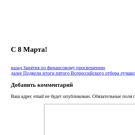
Персональные данные
Порядок подачи жалобы
Противодействие коррупции, антитеррор
Финансово-хозяйственная деятельность
Нас благодарят
Обратная связь
Часто задаваемые вопросы
С 8 Марта!
Навигация
Предыдущая
назад
Занятия по финансовому просвещению
запись:
Следующая
далее
Подвели итоги пятого Всероссийского отбора лучших
по
запись:
записям
Добавить комментарий
Ваш адрес email не будет опубликован.
Обязательные поля