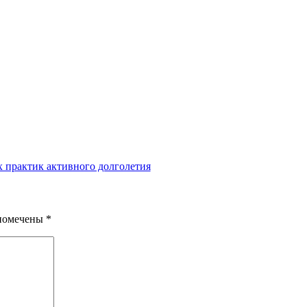
 практик активного долголетия
 помечены
*