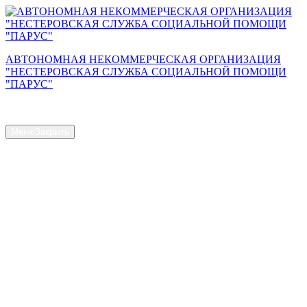
Перейти
к
содержимому
АВТОНОМНАЯ НЕКОММЕРЧЕСКАЯ ОРГАНИЗАЦИЯ
"НЕСТЕРОВСКАЯ СЛУЖБА СОЦИАЛЬНОЙ ПОМОЩИ
"ПАРУС"
Сайт АНО "Парус"
Меню
Закрыть
Главная страница
Общая информация
Контакты
Схема проезда
Наш Коллектив
Структура и органы управления
Доступная среда
Документы
Новости
Услуги
Объем предоставляемых услуг
Численность получателей социальных услуг на дому
Наличие свободных мест