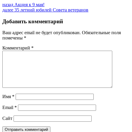
Навигация
Предыдущая
назад
Акция к 9 мая!
запись:
Следующая
далее
35 летний юбилей Совета ветеранов
по
запись:
записям
Добавить комментарий
Ваш адрес email не будет опубликован.
Обязательные поля
помечены
*
Комментарий
*
Имя
*
Email
*
Сайт