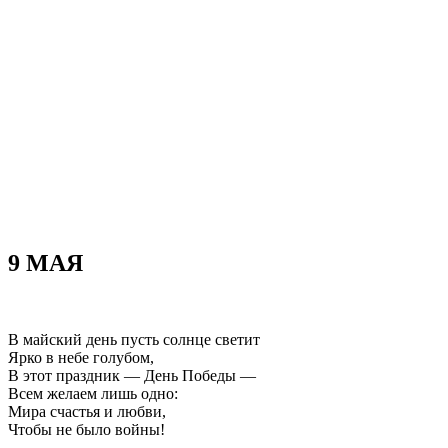
Материально-техническая база
Контроль качества
Независимая оценка качества оказания услуг, опрос
Предписания надзорных органов
Персональные данные
Порядок подачи жалобы
Противодействие коррупции, антитеррор
Финансово-хозяйственная деятельность
Нас благодарят
Обратная связь
Часто задаваемые вопросы
9 МАЯ
В майский день пусть солнце светит
Ярко в небе голубом,
В этот праздник — День Победы —
Всем желаем лишь одно:
Мира счастья и любви,
Чтобы не было войны!